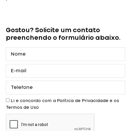
Macaquinho
de
Debutante
Gostou? Solicite um contato
Verde
com
preenchendo o formulário abaixo.
Franjas
quantidade
Nome
E-
mail
Telefone
Aceite
Li e concordo com a
Política de Privacidade
e os
Termos de Uso