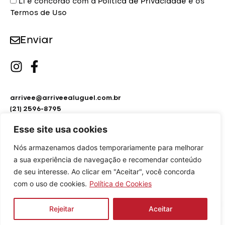
Li e concordo com a
Política de Privacidade
e os
Termos de Uso
Enviar
arrivee@arriveealuguel.com.br
(21) 2596-8795
(21) 2451-9297
Esse site usa cookies
Nós armazenamos dados temporariamente para melhorar
a sua experiência de navegação e recomendar conteúdo
de seu interesse. Ao clicar em "Aceitar", você concorda
com o uso de cookies.
Política de Cookies
Arrivée Aluguel de Roupas © Copyright 2024.
Design by
Agência Hiro
Rejeitar
Aceitar