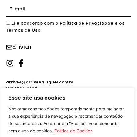
E-
mail
Aceite
Li e concordo com a
Política de Privacidade
e os
Termos de Uso
Enviar
arrivee@arriveealuguel.com.br
(21) 2596-8795
(21) 2451-9297
Esse site usa cookies
Nós armazenamos dados temporariamente para melhorar
a sua experiência de navegação e recomendar conteúdo
de seu interesse. Ao clicar em "Aceitar", você concorda
com o uso de cookies.
Política de Cookies