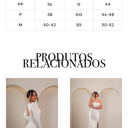
PP
36
G
44
P
38
GG
46-48
M
40-42
3G
50-52
PRODUTOS
RELACIONADOS