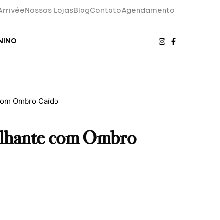
Arrivée
Nossas Lojas
Blog
Contato
Agendamento
NINO
 com Ombro Caído
rilhante com Ombro