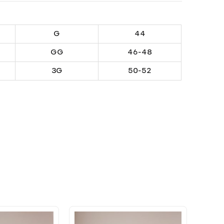
G
44
GG
46-48
3G
50-52