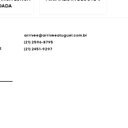
DADA
arrivee@arriveealuguel.com.br
(21) 2596-8795
s
(21) 2451-9297