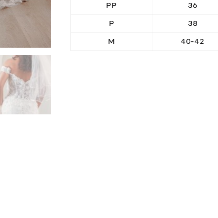
PP
36
P
38
M
40-42