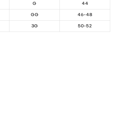
G
44
GG
46-48
3G
50-52