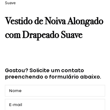
Suave
Vestido de Noiva Alongado
com Drapeado Suave
Vestido
de
Noiva
Gostou? Solicite um contato
Alongado
com
preenchendo o formulário abaixo.
Drapeado
Suave
Nome
quantidade
E-
mail