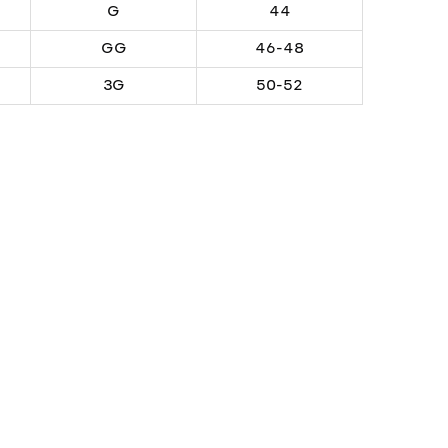
G
44
GG
46-48
3G
50-52