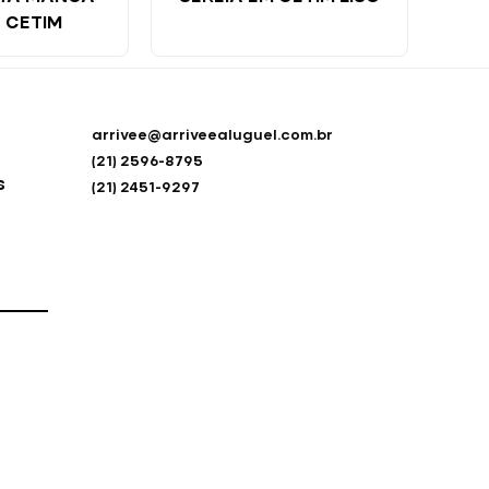
 CETIM
arrivee@arriveealuguel.com.br
(21) 2596-8795
s
(21) 2451-9297