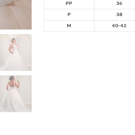
PP
36
P
38
M
40-42