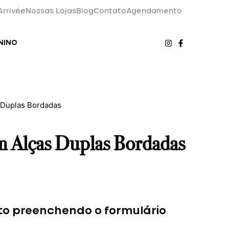
Arrivée
Nossas Lojas
Blog
Contato
Agendamento
NINO
 Duplas Bordadas
m Alças Duplas Bordadas
to preenchendo o formulário