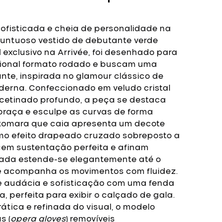
ofisticada e cheia de personalidade na
 suntuoso vestido de debutante verde
 exclusivo na Arrivée, foi desenhado para
icional formato rodado e buscam uma
gante, inspirada no glamour clássico de
derna.
Confeccionado em veludo cristal
acetinado profundo, a peça se destaca
raça e esculpe as curvas de forma
 tomara que caia apresenta um decote
imo efeito drapeado cruzado sobreposto a
em sustentação perfeita e afinam
tada estende-se elegantemente até o
 acompanha os movimentos com fluidez.
e audácia e sofisticação com uma fenda
, perfeita para exibir o calçado de gala.
ática e refinada do visual, o modelo
s (
opera gloves
) removíveis