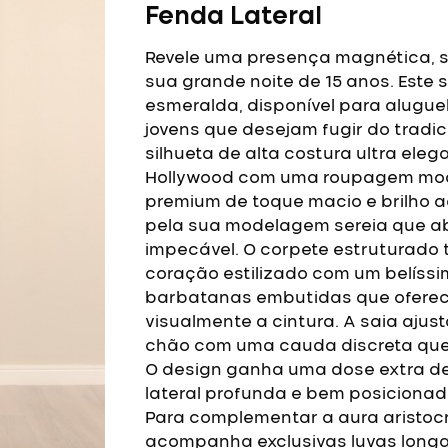
Fenda Lateral
Revele uma presença magnética, s
sua grande noite de 15 anos. Este
esmeralda, disponível para aluguel
jovens que desejam fugir do trad
silhueta de alta costura ultra ele
Hollywood com uma roupagem mo
premium de toque macio e brilho 
pela sua modelagem sereia que ab
impecável. O corpete estruturado
coração estilizado com um belíss
barbatanas embutidas que oferec
visualmente a cintura.
A saia ajus
chão com uma cauda discreta que
O design ganha uma dose extra d
lateral profunda e bem posicionada
Para complementar a aura aristocr
acompanha exclusivas luvas longa