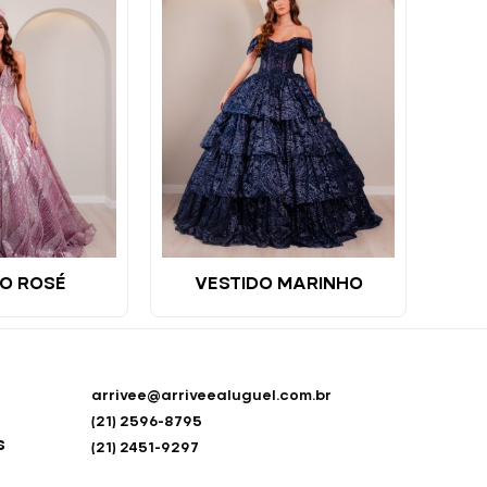
O ROSÉ
VESTIDO MARINHO
arrivee@arriveealuguel.com.br
(21) 2596-8795
s
(21) 2451-9297