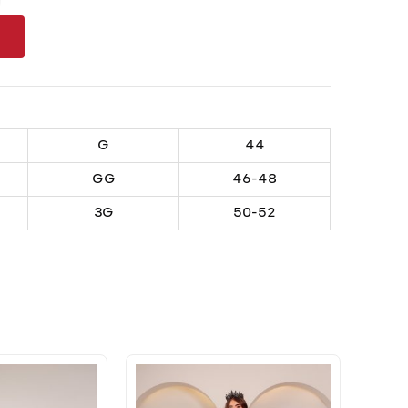
G
44
GG
46-48
3G
50-52