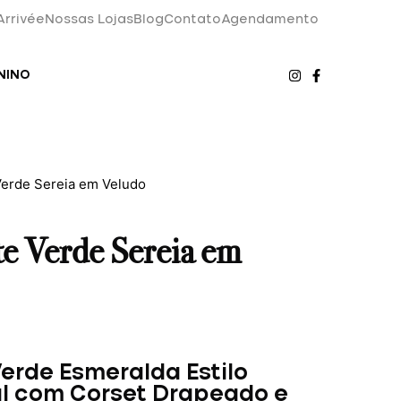
Arrivée
Nossas Lojas
Blog
Contato
Agendamento
NINO
Verde Sereia em Veludo
e Verde Sereia em
erde Esmeralda Estilo
al com Corset Drapeado e