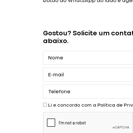
botão do WhatsApp ao lado e agen
Vestido
de
Debutante
Gostou? Solicite um conta
Verde
abaixo.
Sereia
em
Nome
Veludo
quantidade
E-
mail
Telefone
Aceite
Li e concordo com a
Política de Pr