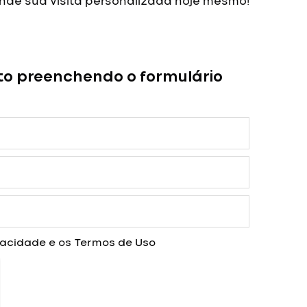
de sua visita personalizada hoje mesmo!
to preenchendo o formulário
ivacidade
e os
Termos de Uso