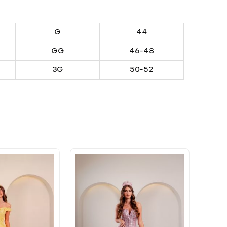
G
44
GG
46-48
3G
50-52