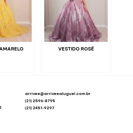
 AMARELO
VESTIDO ROSÉ
arrivee@arriveealuguel.com.br
(21) 2596-8795
s
(21) 2451-9297