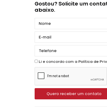
Gostou? Solicite um conta
Rose
abaixo.
Princesa
com
Nome
Capa
quantidade
E-
mail
Telefone
Aceite
Li e concordo com a
Política de Pr
Quero receber um contato