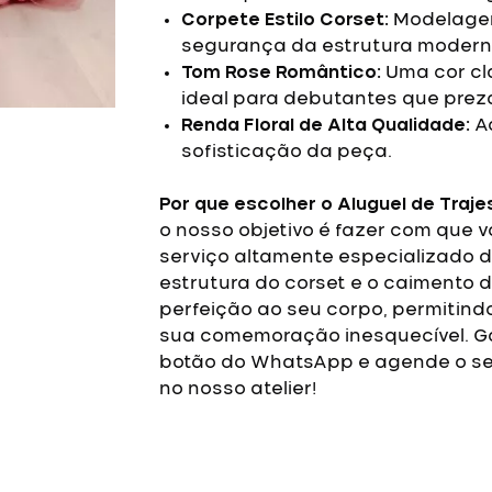
Corpete Estilo Corset:
Modelagem
segurança da estrutura moderna
Tom Rose Romântico:
Uma cor cl
ideal para debutantes que preza
Renda Floral de Alta Qualidade:
Ac
sofisticação da peça.
Por que escolher o Aluguel de Traje
o nosso objetivo é fazer com que 
serviço altamente especializado d
estrutura do corset e o caimento 
perfeição ao seu corpo, permitin
sua comemoração inesquecível.
G
botão do WhatsApp e agende o se
no nosso atelier!
Vestido
de
Debutante