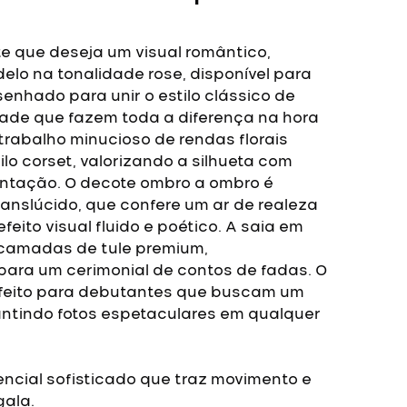
e que deseja um visual romântico,
elo na tonalidade rose, disponível para
esenhado para unir o estilo clássico de
ade que fazem toda a diferença na hora
rabalho minucioso de rendas florais
lo corset, valorizando a silhueta com
entação. O decote ombro a ombro é
ranslúcido, que confere um ar de realeza
eito visual fluido e poético.
A saia em
 camadas de tule premium,
para um cerimonial de contos de fadas. O
erfeito para debutantes que buscam um
antindo fotos espetaculares em qualquer
encial sofisticado que traz movimento e
gala.