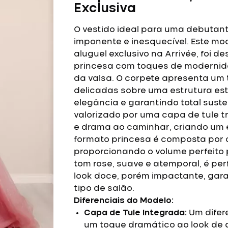
Exclusiva
O vestido ideal para uma debutant
imponente e inesquecível. Este mod
aluguel exclusivo na Arrivée, foi d
princesa com toques de modernid
da valsa.
O corpete apresenta um t
delicadas sobre uma estrutura esti
elegância e garantindo total sust
valorizado por uma capa de tule t
e drama ao caminhar, criando um ef
formato princesa é composta por
proporcionando o volume perfeito 
tom rose, suave e atemporal, é p
look doce, porém impactante, gar
tipo de salão.
Diferenciais do Modelo:
Capa de Tule Integrada:
Um difer
um toque dramático ao look de 