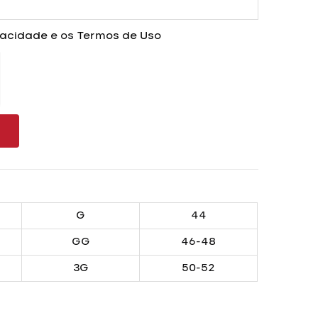
ivacidade
e os
Termos de Uso
G
44
GG
46-48
3G
50-52