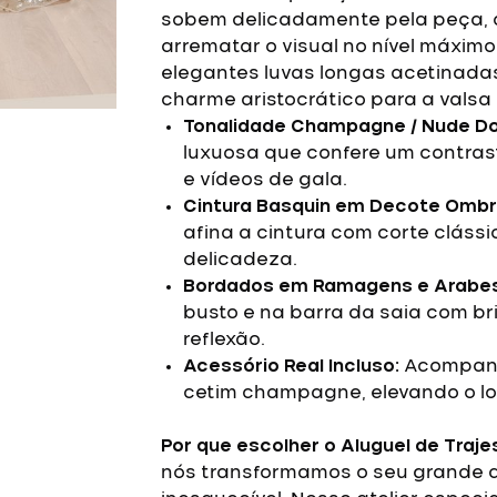
sobem delicadamente pela peça, cr
arrematar o visual no nível máxim
elegantes luvas longas acetinada
charme aristocrático para a valsa 
Tonalidade Champagne / Nude Do
luxuosa que confere um contrast
e vídeos de gala.
Cintura Basquin em Decote Ombr
afina a cintura com corte clássi
delicadeza.
Bordados em Ramagens e Arabes
busto e na barra da saia com br
reflexão.
Acessório Real Incluso:
Acompanha
cetim champagne, elevando o lo
Por que escolher o Aluguel de Traje
nós transformamos o seu grande d