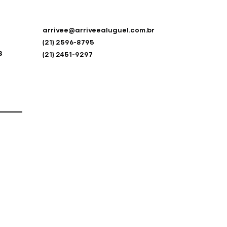
arrivee@arriveealuguel.com.br
(21) 2596-8795
s
(21) 2451-9297