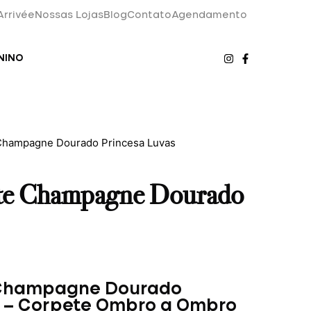
Arrivée
Nossas Lojas
Blog
Contato
Agendamento
NINO
 Champagne Dourado Princesa Luvas
nte Champagne Dourado
 Champagne Dourado
sa – Corpete Ombro a Ombro