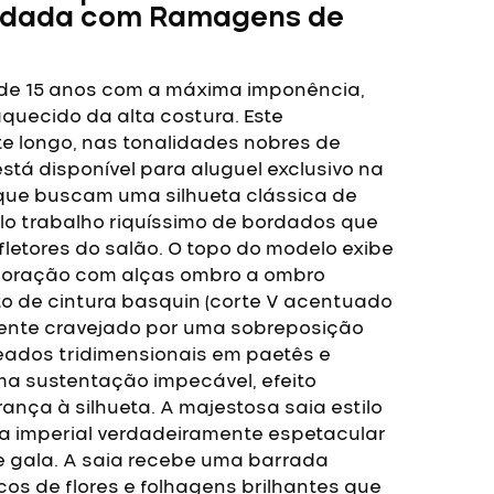
ordada com Ramagens de
 de 15 anos com a máxima imponência,
aquecido da alta costura. Este
e longo, nas tonalidades nobres de
tá disponível para aluguel exclusivo na
 que buscam uma silhueta clássica de
pelo trabalho riquíssimo de bordados que
letores do salão.
O topo do modelo exibe
coração com alças ombro a ombro
o de cintura basquin (corte V acentuado
mente cravejado por uma sobreposição
eados tridimensionais em paetês e
ma sustentação impecável, efeito
rança à silhueta.
A majestosa saia estilo
a imperial verdadeiramente espetacular
 gala. A saia recebe uma barrada
s de flores e folhagens brilhantes que