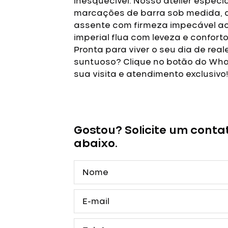
inesquecível. Nosso atelier especia
marcações de barra sob medida, 
assente com firmeza impecável ao
imperial flua com leveza e conforto
Pronta para viver o seu dia de r
suntuoso? Clique no botão do Wh
sua visita e atendimento exclusivo!
Vestido
de
Debutante
Gostou? Solicite um conta
Champagne
abaixo.
Dourado
Princesa
Nome
Luvas
quantidade
E-
mail
Telefone