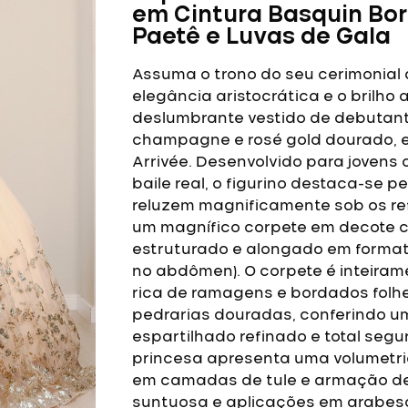
em Cintura Basquin B
Paetê e Luvas de Gala
Assuma o trono do seu cerimonial
elegância aristocrática e o brilho 
deslumbrante vestido de debutant
champagne e rosé gold dourado, es
Arrivée. Desenvolvido para jovens
baile real, o figurino destaca-se 
reluzem magnificamente sob os ref
um magnífico corpete em decote 
estruturado e alongado em format
no abdômen). O corpete é inteira
rica de ramagens e bordados folh
pedrarias douradas, conferindo u
espartilhado refinado e total segu
princesa apresenta uma volumetri
em camadas de tule e armação de
suntuosa e aplicações em arabesco