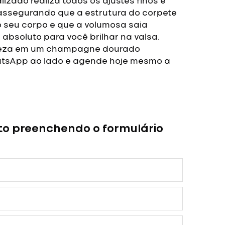
lizado realiza todos os ajustes finos e
assegurando que a estrutura do corpete
 seu corpo e que a volumosa saia
 absoluto para você brilhar na valsa.
ealeza em um champagne dourado
atsApp ao lado e agende hoje mesmo a
to preenchendo o formulário