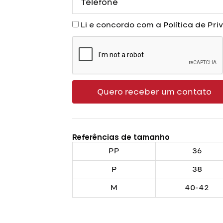
Aceite
Li e concordo com a
Política de Pr
Quero receber um contato
Referências de tamanho
PP
36
P
38
M
40-42