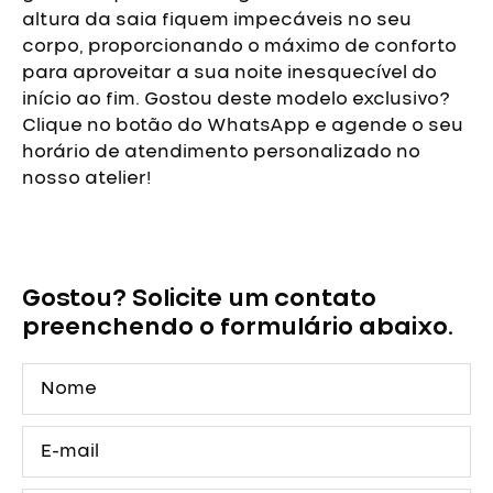
altura da saia fiquem impecáveis no seu
corpo, proporcionando o máximo de conforto
para aproveitar a sua noite inesquecível do
início ao fim.
Gostou deste modelo exclusivo?
Clique no botão do WhatsApp e agende o seu
horário de atendimento personalizado no
nosso atelier!
Vestido
de
Debutante
Gostou? Solicite um contato
Preto
com
preenchendo o formulário abaixo.
Brilho
|
Nome
Arrivée
quantidade
E-
mail