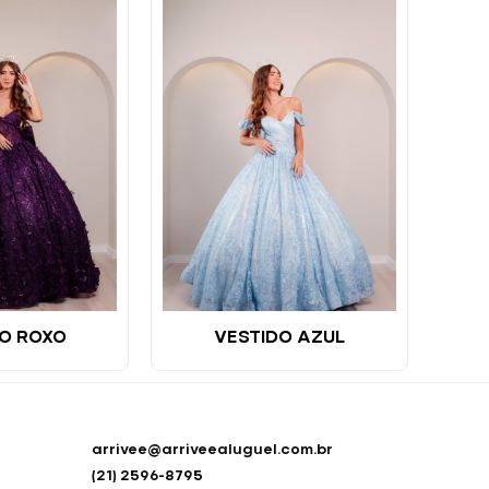
O ROXO
VESTIDO AZUL
arrivee@arriveealuguel.com.br
(21) 2596-8795