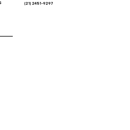
s
(21) 2451-9297