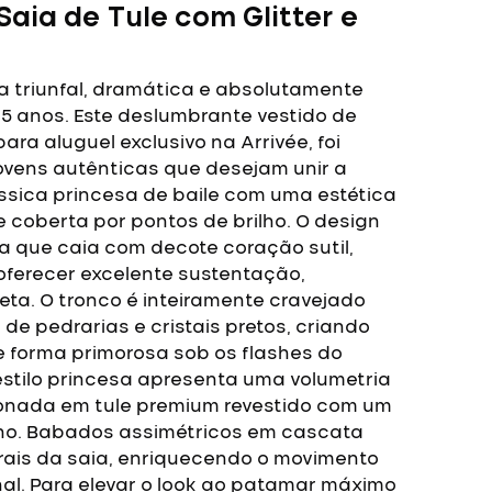
aia de Tule com Glitter e
a triunfal, dramática e absolutamente
15 anos. Este deslumbrante vestido de
ara aluguel exclusivo na Arrivée, foi
ovens autênticas que desejam unir a
sica princesa de baile com uma estética
 coberta por pontos de brilho.
O design
a que caia com decote coração sutil,
 oferecer excelente sustentação,
ueta. O tronco é inteiramente cravejado
e pedrarias e cristais pretos, criando
de forma primorosa sob os flashes do
estilo princesa apresenta uma volumetria
ccionada em tule premium revestido com um
brilho. Babados assimétricos em cascata
erais da saia, enriquecendo o movimento
nal. Para elevar o look ao patamar máximo