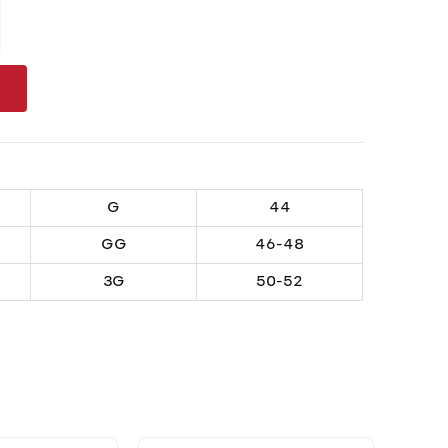
G
44
GG
46-48
3G
50-52