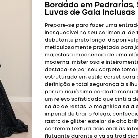
Bordado em Pedrarias, S
Luvas de Gala Inclusas
Prepare-se para fazer uma entrad
inesquecível no seu cerimonial de 
debutante preto longo, disponível p
meticulosamente projetado para j
majestosa imponência de uma clás
moderna, misteriosa e inteiramente
destaca-se por seu corpete tomar
estruturado em estilo corset para
definição e total segurança à silh
por um riquíssimo bordado manual d
um relevo sofisticado que cintila 
salão de festas.
A magnífica saia 
imperial de tirar o fôlego, confe
rastro de glitter estelar de alto 
conferem textura adicional às lat
flutuante durante a valsa tradicio