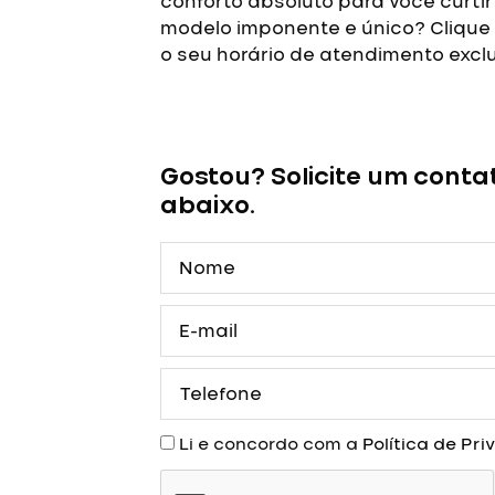
conforto absoluto para você curtir 
modelo imponente e único? Clique
o seu horário de atendimento excl
Vestido
de
Debutante
Gostou? Solicite um conta
Preto
abaixo.
Princesa
Glitter
Nome
com
luvas
quantidade
E-
mail
Telefone
Aceite
Li e concordo com a
Política de Pr