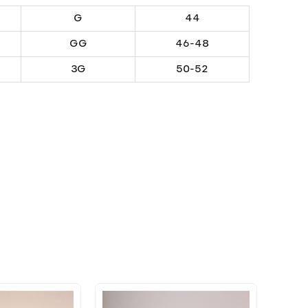
G
44
GG
46-48
3G
50-52