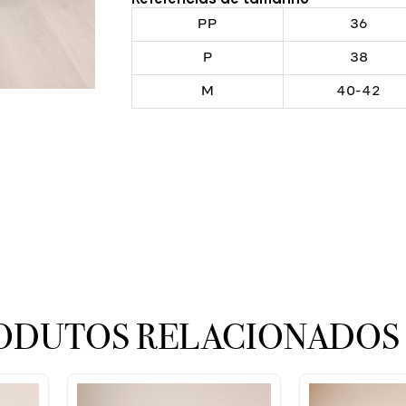
PP
36
P
38
M
40-42
ODUTOS RELACIONADOS