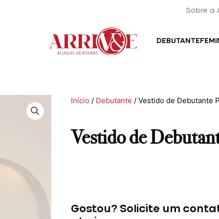
Sobre a 
DEBUTANTE
FEMI
Início
/
Debutante
/ Vestido de Debutante P
Vestido de Debutant
Vestido
de
Debutante
Gostou? Solicite um conta
Prata