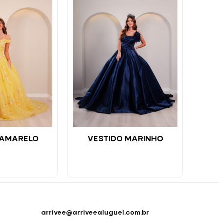
 AMARELO
VESTIDO MARINHO
arrivee@arriveealuguel.com.br