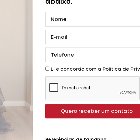
abaixo.
quantidade
Nome
E-
mail
Telefone
Aceite
Li e concordo com a
Política de Pr
Quero receber um contato
Referências de tamanho