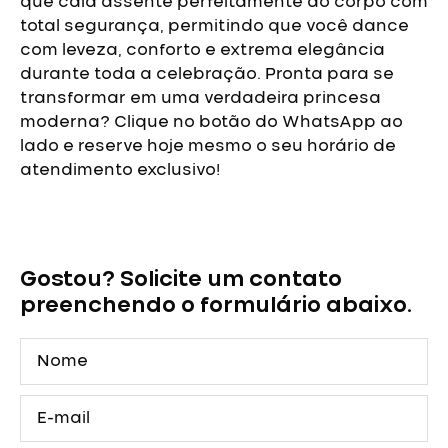
que caia assente perfeitamente ao corpo com
total segurança, permitindo que você dance
com leveza, conforto e extrema elegância
durante toda a celebração.
Pronta para se
transformar em uma verdadeira princesa
moderna? Clique no botão do WhatsApp ao
lado e reserve hoje mesmo o seu horário de
atendimento exclusivo!
Vestido
de
Debutante
Gostou? Solicite um contato
Prata
Princesa
preenchendo o formulário abaixo.
com
Pedrarias
Nome
quantidade
E-
mail