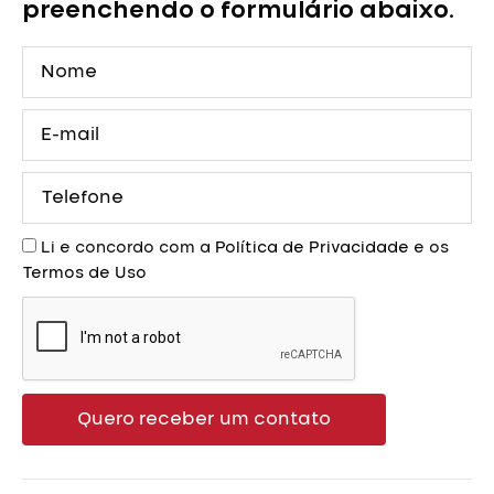
Rubi
preenchendo o formulário abaixo.
Princesa
com
Nome
Capa
quantidade
E-
mail
Telefone
Aceite
Li e concordo com a
Política de Privacidade
e os
Termos de Uso
Quero receber um contato