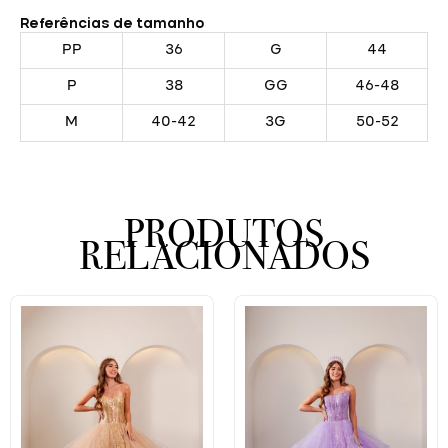
Referências de tamanho
PP
36
G
44
P
38
GG
46-48
M
40-42
3G
50-52
PRODUTOS
RELACIONADOS