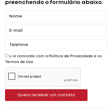
Princesa
preenchendo o formulário abaixo.
Rapunzel
com
Nome
Capa
quantidade
E-
mail
Telefone
Aceite
Li e concordo com a
Política de Privacidade
e os
Termos de Uso
Quero receber um contato