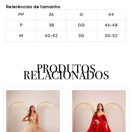
Referências de tamanho
PP
36
G
44
P
38
GG
46-48
M
40-42
3G
50-52
PRODUTOS
RELACIONADOS