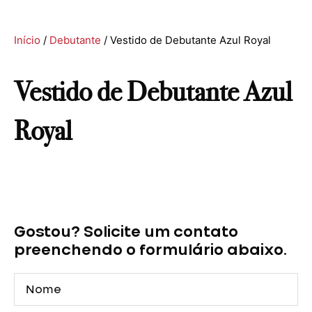
Início
/
Debutante
/ Vestido de Debutante Azul Royal
Vestido de Debutante Azul
Royal
Vestido
de
Debutante
Gostou? Solicite um contato
Azul
Royal
preenchendo o formulário abaixo.
quantidade
Nome