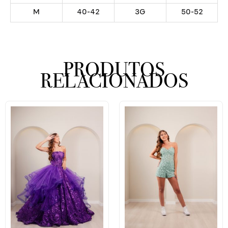
M
40-42
3G
50-52
PRODUTOS
RELACIONADOS