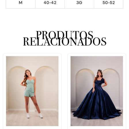
M
40-42
3G
50-52
PRODUTOS
RELACIONADOS