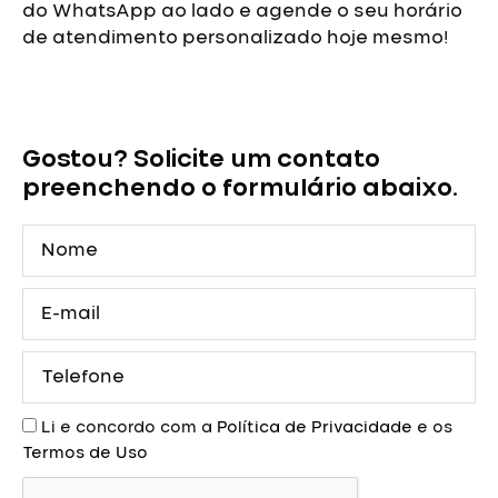
do WhatsApp ao lado e agende o seu horário
de atendimento personalizado hoje mesmo!
Vestido
de
Debutante
Gostou? Solicite um contato
Vermelho
com
preenchendo o formulário abaixo.
Corset
e
Nome
Cauda
quantidade
E-
mail
Telefone
Aceite
Li e concordo com a
Política de Privacidade
e os
Termos de Uso