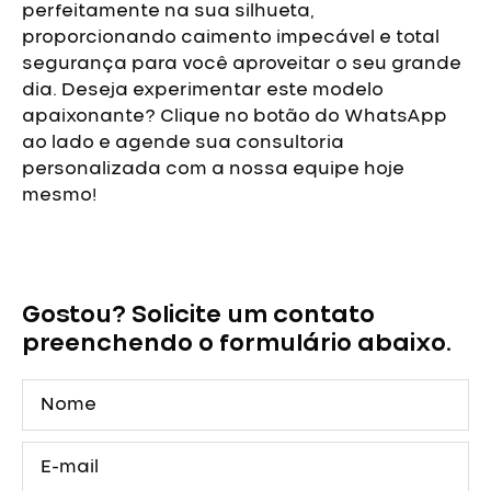
perfeitamente na sua silhueta,
proporcionando caimento impecável e total
segurança para você aproveitar o seu grande
dia.
Deseja experimentar este modelo
apaixonante? Clique no botão do WhatsApp
ao lado e agende sua consultoria
personalizada com a nossa equipe hoje
mesmo!
Vestido
de
Debutante
Gostou? Solicite um contato
Vermelho
em
preenchendo o formulário abaixo.
Cetim
com
Nome
Fenda
quantidade
E-
mail