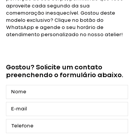
aproveite cada segundo da sua
comemoração inesquecível.
Gostou deste
modelo exclusivo? Clique no botão do
WhatsApp e agende o seu horário de
atendimento personalizado no nosso atelier!
Vestido
de
Debutante
Gostou? Solicite um contato
Ouro
Sereia
preenchendo o formulário abaixo.
quantidade
Nome
E-
mail
Telefone