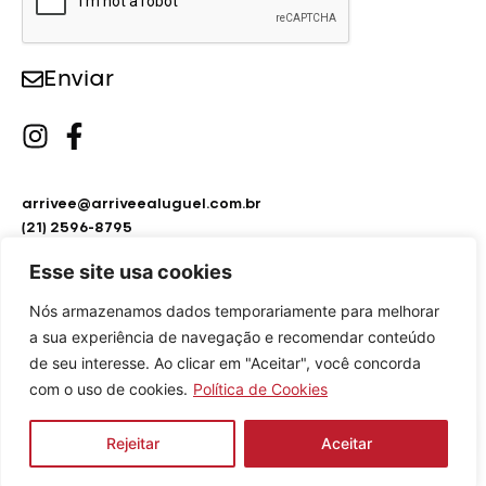
Enviar
arrivee@arriveealuguel.com.br
(21) 2596-8795
(21) 2451-9297
Esse site usa cookies
Nós armazenamos dados temporariamente para melhorar
a sua experiência de navegação e recomendar conteúdo
de seu interesse. Ao clicar em "Aceitar", você concorda
com o uso de cookies.
Política de Cookies
Arrivée Aluguel de Roupas © Copyright 2024.
Como posso ajudar?
Design by
Agência Hiro
Rejeitar
Aceitar