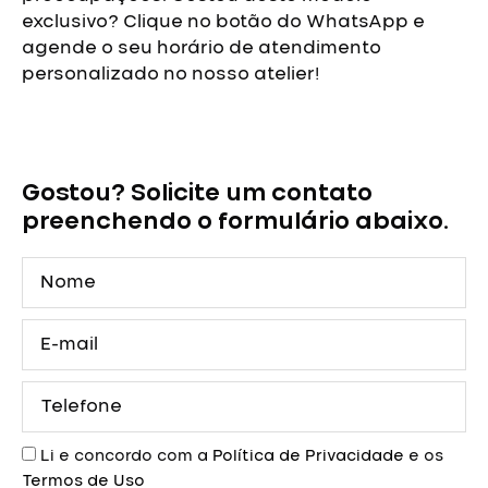
exclusivo? Clique no botão do WhatsApp e
agende o seu horário de atendimento
personalizado no nosso atelier!
Vestido
de
Debutante
Gostou? Solicite um contato
Azul
com
preenchendo o formulário abaixo.
Brilho
quantidade
Nome
E-
mail
Telefone
Aceite
Li e concordo com a
Política de Privacidade
e os
Termos de Uso