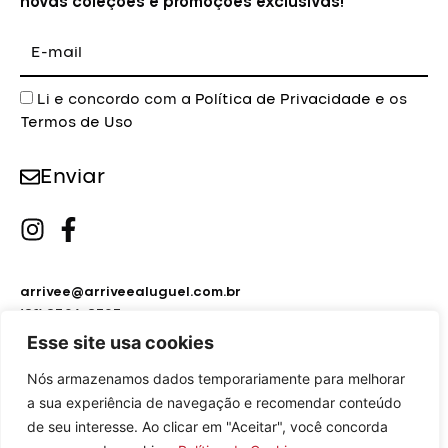
novas coleções e promoções exclusivas!
E-
mail
Aceite
Li e concordo com a
Política de Privacidade
e os
Termos de Uso
Enviar
arrivee@arriveealuguel.com.br
(21) 2596-8795
(21) 2451-9297
Esse site usa cookies
Nós armazenamos dados temporariamente para melhorar
a sua experiência de navegação e recomendar conteúdo
de seu interesse. Ao clicar em "Aceitar", você concorda