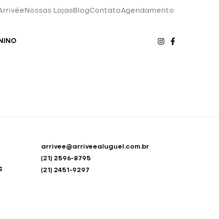
Arrivée
Nossas Lojas
Blog
Contato
Agendamento
NINO
arrivee@arriveealuguel.com.br
(21) 2596-8795
s
(21) 2451-9297