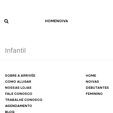
Ir
para
o
conteúdo
HOME
NOIVA
Infantil
SOBRE A ARRIVÉE
HOME
COMO ALUGAR
NOIVAS
NOSSAS LOJAS
DEBUTANTES
FALE CONOSCO
FEMININO
TRABALHE CONOSCO
AGENDAMENTO
BLOG